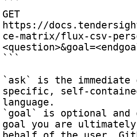
```

GET 
https://docs.tendersigh
ce-matrix/flux-csv-pers
<question>&goal=<endgoal
```

`ask` is the immediate 
specific, self-containe
language.

`goal` is optional and 
goal you are ultimately
behalf of the user. Git