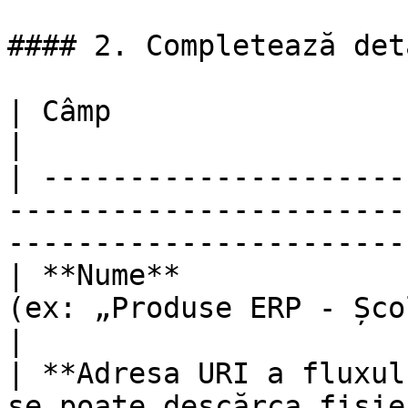
#### 2. Completează det
| Câmp                       | Descriere                                  
|

| ---------------------
-----------------------
-----------------------
| **Nume**             
(ex: „Produse ERP - Școli”)                                       
|

| **Adresa URI a fluxul
se poate descărca fișie