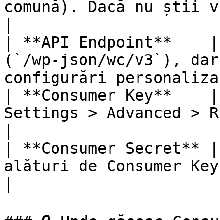
comună). Dacă nu știi versiunea, alege 
|

| **API Endpoint**    |
(`/wp-json/wc/v3`), dar
configurări personaliza
| **Consumer Key**    |
Settings > Advanced > REST API                          
|

| **Consumer Secret** |
alături de Consumer Key                                                   
|
