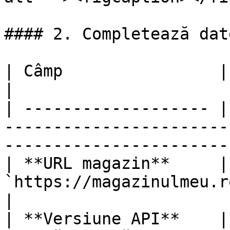
#### 2. Completează dat
| Câmp                | Descriere                                                      
|

| ------------------- |
-----------------------
----------------------- 
| **URL magazin**     |
`https://magazinulmeu.ro`)                                       
|

| **Versiune API**    |