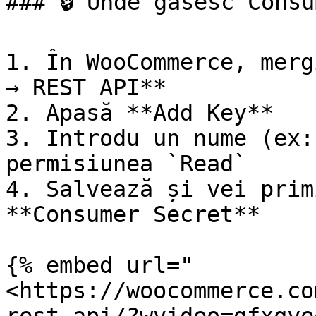
### 🔒 Unde găsesc Consu
1. În WooCommerce, merg
→ REST API**

2. Apasă **Add Key**

3. Introdu un nume (ex:
permisiunea `Read`

4. Salvează și vei prim
**Consumer Secret**

{% embed url="
<https://woocommerce.co