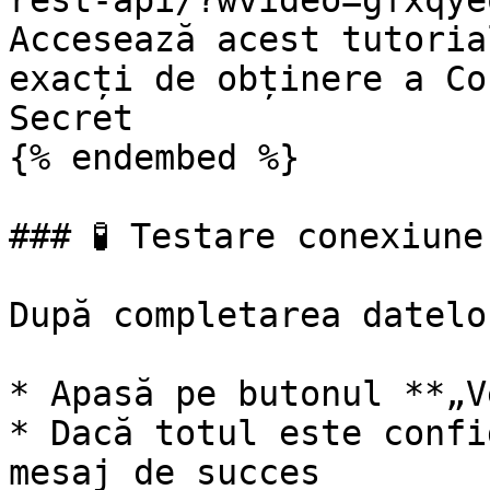
rest-api/?wvideo=gfxqye
Accesează acest tutoria
exacți de obținere a Co
Secret

{% endembed %}

### 🧪 Testare conexiune

După completarea datelor
* Apasă pe butonul **„V
* Dacă totul este confi
mesaj de succes
